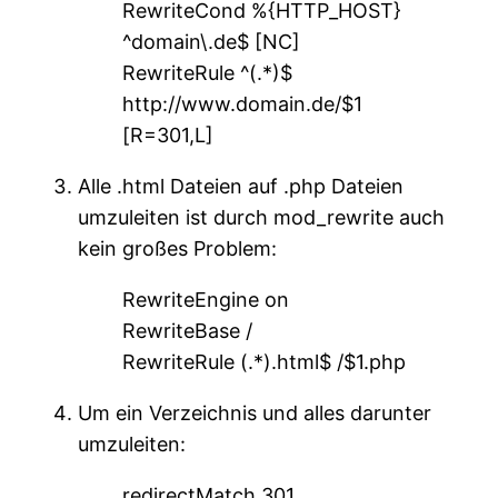
RewriteCond %{HTTP_HOST}
^domain\.de$ [NC]
RewriteRule ^(.*)$
http://www.domain.de/$1
[R=301,L]
Alle .html Dateien auf .php Dateien
umzuleiten ist durch mod_rewrite auch
kein großes Problem:
RewriteEngine on
RewriteBase /
RewriteRule (.*).html$ /$1.php
Um ein Verzeichnis und alles darunter
umzuleiten:
redirectMatch 301